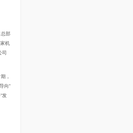
司总部
多家机
公司
时期，
导向”
”发