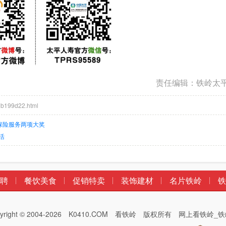
责任编辑：铁岭太
b199d22.html
度保险服务两项大奖
活
聘
餐饮美食
促销特卖
装饰建材
名片铁岭
铁
pyright © 2004-2026 K0410.COM 看铁岭 版权所有 网上看铁