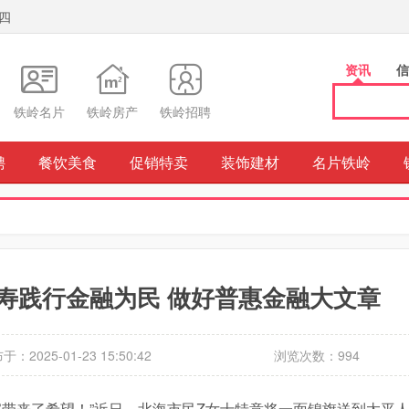
期四
资讯
信
铁岭名片
铁岭房产
铁岭招聘
聘
餐饮美食
促销特卖
装饰建材
名片铁岭
寿践行金融为民 做好普惠金融大文章
于：2025-01-23 15:50:42
浏览次数：994
带来了希望！”近日，北海市民Z女士特意将一面锦旗送到太平