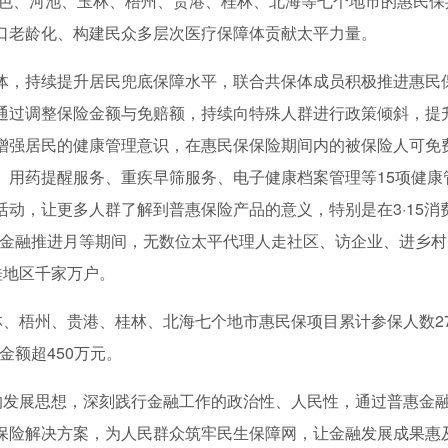
百色、河池、玉林、梧州、贵港、桂林、北海等七个地市的惠民保
口老龄化、构建民众多层次医疗保障体贡献太平力量。
体，持续提升居民兜底保障水平，联合共保体成员积极推进惠民
通过调整保险金额与免赔额，持续向特殊人群进行政策倾斜，提
增强居民的健康管理意识，在惠民保保险期间内的被保险人可免
、用药提醒服务、重疾早筛服务、电子健康档案管理等15项健康
动，让更多人群了解到普惠保险产品的意义，特别是在3·15消
惠金融推进月等期间，无数位太平代理人走社区、访企业、进乡村
桂地区千家万户。
玉林、梧州、贵港、桂林、北海七个地市惠民保项目累计参保人数2
金额超450万元。
”的发展思想，深刻践行金融工作的政治性、人民性，通过普惠金
保险解决方案，为人民群众筑牢民生保障网，让金融发展成果惠