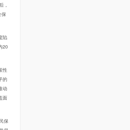
后，
全保
度陷
20
策性
平的
推动
盖面
民保