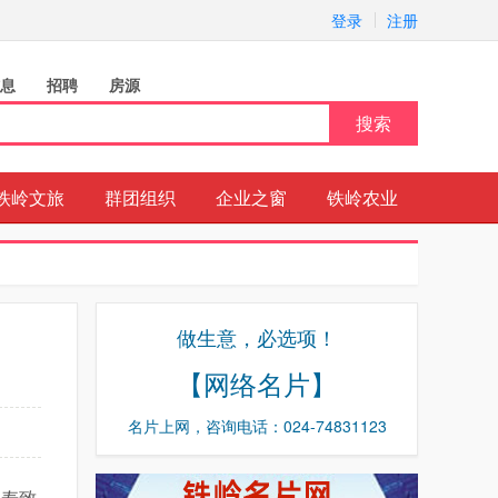
登录
注册
息
招聘
房源
搜索
铁岭文旅
群团组织
企业之窗
铁岭农业
做生意，必选项！
【网络名片】
名片上网，咨询电话：024-74831123
人寿致