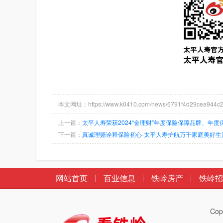
本文网址：https://www.k0410.com/news/6791f4d29cea944c2
上一篇：
太平人寿荣获2024“金理财”年度保险保障品牌、年
下一篇：
真诚理赔诠释保险初心-太平人寿护航万千家庭美好生
网站首页
百业信息
铁岭房产
铁岭招
Co