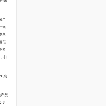
共保
保产
升当
费享
管理
费者
，打
70余
融产品
及更