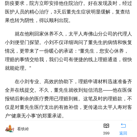
防疫要求，院方立即安排他住院治疗。好在发现及时，经过
医护人员的精心治疗，3天后董先生症状明显缓解，复查结
果也转为阴性，得以顺利出院。
就在他刚回家休养不久，太平人寿佛山分公司的代理人
小刘便登门探望。小刘不仅详细询问了董先生的病情和恢复
情况，更带来了一份暖心的承诺：“董先生，您安心休养，
理赔的事情交给我，我们公司有便捷的线上理赔通道，很快
就能处理。”
在小刘专业、高效的协助下，理赔申请材料迅速准备齐
全并在线提交。不久，董先生就收到短信消息——他在医保
报销后剩余的医疗费用已理赔到账。这笔及时的理赔款，不
仅是对董先生医疗支出的有效补偿，更传递出太平人寿对客
户“健康无小事”的郑重承诺。
基孔肯雅热的传播与蚊虫滋生密切相关，目前正值夏季
看铁岭
399
返回