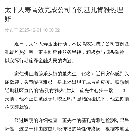
太平人寿高效完成公司首例基孔肯雅热理
赔
发布于 2025-12-31 10:08:32
近日，太平人寿迅速行动，不仅高效完成了公司首例基
孔肯雅热理赔，更主动延伸服务半径，积极参与源头防控，
以实际行动诠释金融为民的内涵。
家住佛山顺德乐从镇的董先生（化名）近日突然感到头
痛欲裂，关节酸痛难忍，身上还出现了成片的皮疹。联想到
近期社区宣传的“基孔肯雅热”症状，董先生心头一紧——3
天前，他不正是被蚊子叮咬过吗？强烈的担忧下，他立刻前
往医院就诊。
经过医院的详细检查，董先生的基孔肯雅热检测结果呈
阳性。这是一种由蚊虫叮咬传播的急性传染病，根据本地区