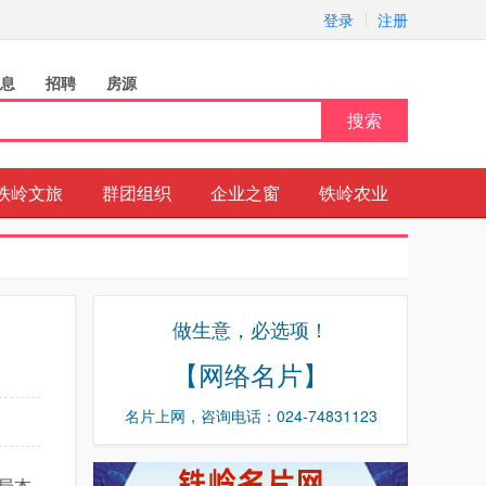
登录
注册
息
招聘
房源
搜索
铁岭文旅
群团组织
企业之窗
铁岭农业
做生意，必选项！
【网络名片】
名片上网，咨询电话：024-74831123
局本