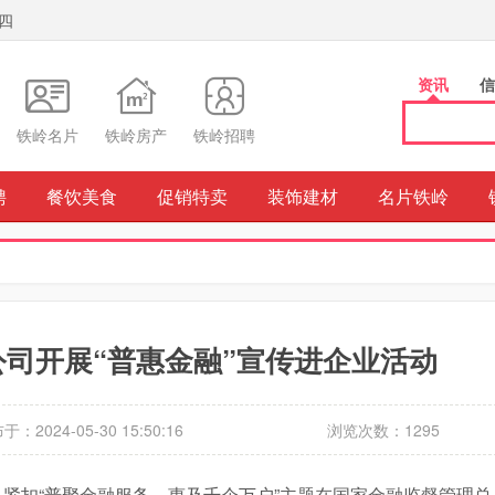
期四
资讯
信
铁岭名片
铁岭房产
铁岭招聘
聘
餐饮美食
促销特卖
装饰建材
名片铁岭
司开展“普惠金融”宣传进企业活动
于：2024-05-30 15:50:16
浏览次数：1295
，紧扣“普聚金融服务，惠及千企万户”主题在国家金融监督管理总