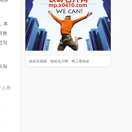
，本
有效
过与
铁岭采摘园
铁岭名片网
网上看铁岭
认知
平人寿